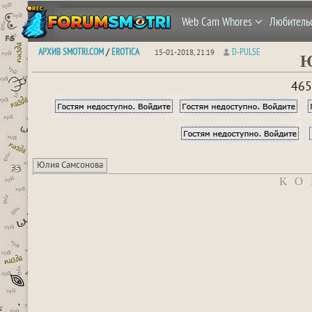
Web Cam Whores
Любитель
АРХИВ SMOTRI.COM
EROTICA
D-PULSE
/
15-01-2018, 21:19
Ю
465
Юлия Самсонова
КО