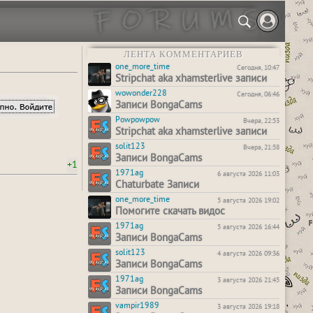
ЛЕНТА КОММЕНТАРИЕВ
one_more_time
Сегодня, 10:47
Stripchat aka xhamsterlive записи
wowonder228
Сегодня, 06:46
Записи BongaCams
Powpowpow
Вчера, 22:53
Stripchat aka xhamsterlive записи
solit123
Вчера, 21:58
Записи BongaCams
+1
1971ag
6 августа 2026 11:03
Chaturbate Записи
one_more_time
5 августа 2026 19:02
Помогите скачать видос
1971ag
5 августа 2026 16:44
Записи BongaCams
solit123
4 августа 2026 09:36
Записи BongaCams
1971ag
3 августа 2026 21:45
Записи BongaCams
vampir1989
3 августа 2026 19:18