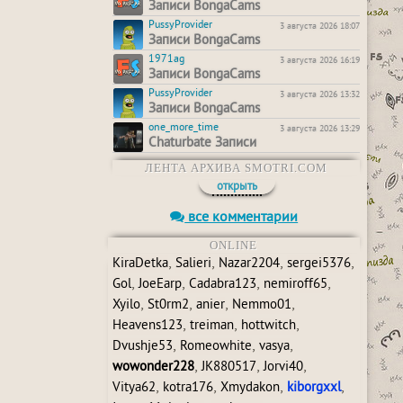
Записи BongaCams
PussyProvider
3 августа 2026 18:07
Записи BongaCams
1971ag
3 августа 2026 16:19
Записи BongaCams
PussyProvider
3 августа 2026 13:32
Записи BongaCams
one_more_time
3 августа 2026 13:29
Chaturbate Записи
ЛЕНТА АРХИВА SMOTRI.COM
открыть
все комментарии
ONLINE
,
,
,
,
KiraDetka
Salieri
Nazar2204
sergei5376
,
,
,
,
Gol
JoeEarp
Cadabra123
nemiroff65
,
,
,
,
Xyilo
St0rm2
anier
Nemmo01
,
,
,
Heavens123
treiman
hottwitch
,
,
,
Dvushje53
Romeowhite
vasya
,
,
,
wowonder228
JK880517
Jorvi40
,
,
,
,
Vitya62
kotra176
Xmydakon
kiborgxxl