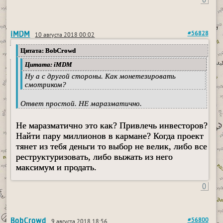
iMDM
#56828
10 августа 2018 00:02
Цитата: BobCrowd
Цитата: iMDM
Ну а с другой стороны. Как монетезировать
смотриком?
Ответ простой. НЕ маразматично.
Не маразматично это как? Привлечь инвесторов?
Найти пару миллионов в кармане? Когда проект
тянет из тебя деньги то выбор не велик, либо все
реструктуризовать, либо выжать из него
максимум и продать.
0
BobCrowd
#56800
9 августа 2018 18:56