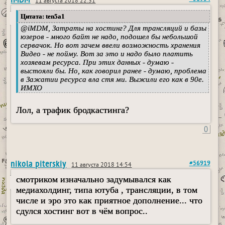
11 августа 2018 22:31
Цитата: ten5a1
@
iMDM
, Затраты на хостинг? Для трансляций и базы
юзеров - много байт не надо, подошел бы небольшой
сервачок. Но вот зачем ввели возможность хранения
Видео - не пойму. Вот за это и надо было платить
хозяевам ресурса. При этих данных - думаю -
выстояли бы. Но, как говорил ранее - думаю, проблема
в Зажатии ресурса вла стя ми. Выжили его как в 90е.
ИМХО
Лол, а трафик бродкастинга?
0
nikola piterskiy
#56919
11 августа 2018 14:54
смотриком изначально задумывался как
медиахолдинг, типа ютуба , трансляции, в том
числе и эро это как приятное дополнение... что
сдулся хостинг вот в чём вопрос..