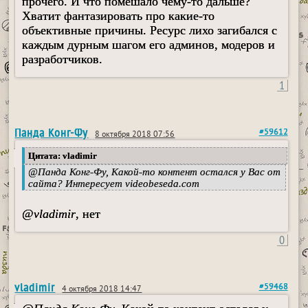
прочего. И что помешало чему-то дальше?
Хватит фантазировать про какие-то
объективные причины. Ресурс лихо загибался с
каждым дурным шагом его админов, модеров и
разработчиков.
1
Панда Конг-Фу
#59612
8 октября 2018 07:56
Цитата: vladimir
@
Панда Конг-Фу
, Какой-то контент остался у Вас от
сайта? Интересует videobeseda.com
@
vladimir
, нет
0
vladimir
#59468
4 октября 2018 14:47