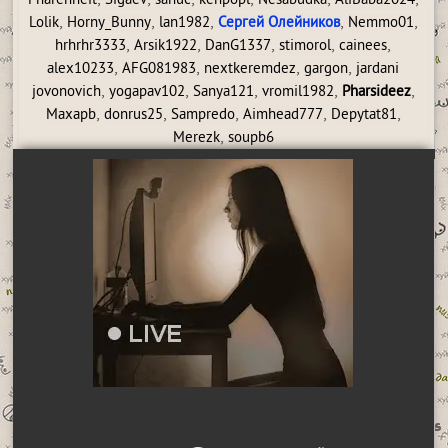
Pharenheit
Sigaev
sanuc
kenpopl
Nesabudka
AliBaba2024
,
,
,
,
,
Lolik
Horny_Bunny
lan1982
Сергей Олейников
Nemmo01
,
,
,
,
,
hrhrhr3333
Arsik1922
DanG1337
stimorol
cainees
,
,
,
,
alex10233
AFG081983
nextkeremdez
gargon
jardani
,
,
,
,
,
jovonovich
yogapav102
Sanya121
vromil1982
Pharsideez
,
,
,
,
,
Maxapb
donrus25
Sampredo
Aimhead777
Depytat81
,
Merezk
soupb6