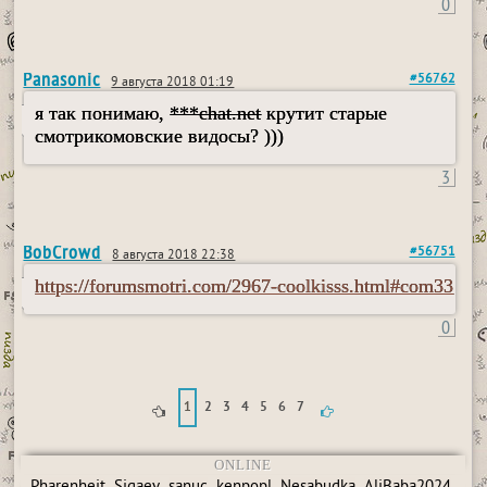
0
Panasonic
#56762
9 августа 2018 01:19
я так понимаю,
***chat.net
крутит старые
смотрикомовские видосы? )))
3
BobCrowd
#56751
8 августа 2018 22:38
https://forumsmotri.com/2967-coolkisss.html#com33
0
1
2
3
4
5
6
7
ONLINE
,
,
,
,
,
,