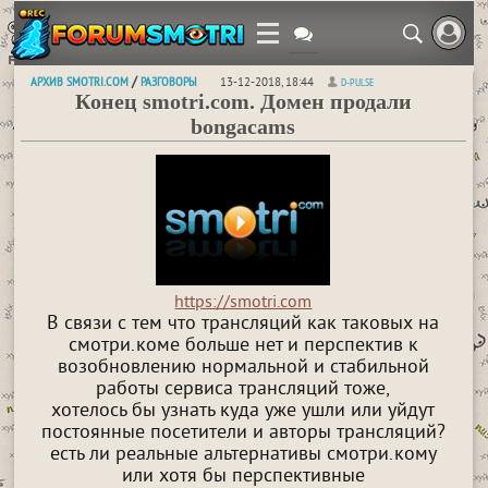
АРХИВ SMOTRI.COM
РАЗГОВОРЫ
/
13-12-2018, 18:44
D-PULSE
Конец smotri.com. Домен продали
bongacams
https://smotri.com
В связи с тем что трансляций как таковых на
смотри.коме больше нет и перспектив к
возобновлению нормальной и стабильной
работы сервиса трансляций тоже,
хотелось бы узнать куда уже ушли или уйдут
постоянные посетители и авторы трансляций?
есть ли реальные альтернативы смотри.кому
или хотя бы перспективные