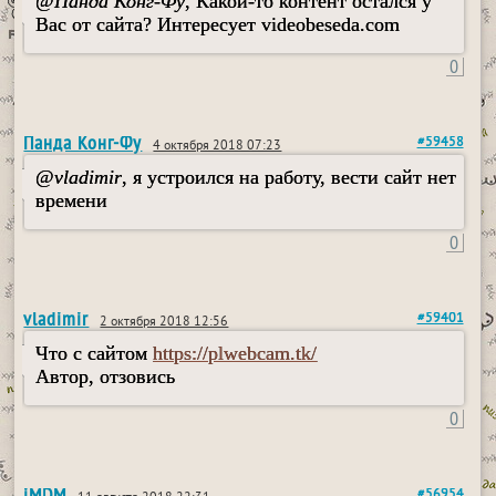
@
Панда Конг-Фу
, Какой-то контент остался у
Вас от сайта? Интересует videobeseda.com
0
Панда Конг-Фу
#59458
4 октября 2018 07:23
@
vladimir
, я устроился на работу, вести сайт нет
времени
0
vladimir
#59401
2 октября 2018 12:56
Что с сайтом
https://plwebcam.tk/
Автор, отзовись
0
iMDM
#56954