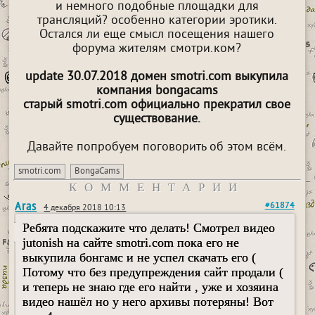
и немного подобные площадки для
трансляций? особенно категории эротики.
Остался ли еще смысл посещения нашего
форума жителям смотри.ком?
update 30.07.2018 домен smotri.com выкупила
компания bongacams
старый smotri.com официально прекратил свое
существование.
Давайте попробуем поговорить об этом всём.
smotri.com
BongaCams
КОММЕНТАРИИ
Aras
#61874
4 декабря 2018 10:13
Ребята подскажите что делать! Смотрел видео
jutonish на сайте smotri.com пока его не
выкупила бонгамс и не успел скачать его (
Потому что без предупреждения сайт продали (
и теперь не знаю где его найти , уже и хозяина
видео нашёл но у него архивы потеряны! Вот