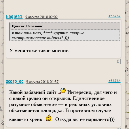
Eagle31
#56767
9 августа 2018 02:02
Цитата: Panasonic
я так понимаю, **** крутит старые
смотрикомовские видосы? )))
У меня тоже такое мнение.
0
scorp_ec
#56764
9 августа 2018 01:37
Какой забавный сайт
Интересно, для чего и
с какой целью он открылся. Единственное
разумное объяснение — в реальных условиях
обкатывается площадка. В противном случае
какая-то хрень
Откуда вы ее нарыли-то)))