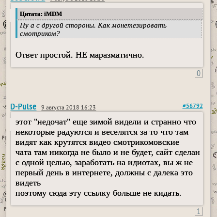
Цитата: iMDM
Ну а с другой стороны. Как монетезировать
смотриком?
Ответ простой. НЕ маразматично.
0
D-Pulse
#56792
9 августа 2018 16:23
этот "недочат" еще зимой видели и странно что
некоторые радуются и веселятся за то что там
видят как крутятся видео смотрикомовские
чата там никогда не было и не будет, сайт сделан
с одной целью, заработать на идиотах, вы ж не
первый день в интернете, должны с далека это
видеть
поэтому сюда эту ссылку больше не кидать.
1