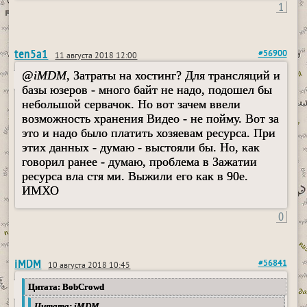
1
ten5a1
#56900
11 августа 2018 12:00
@
iMDM
, Затраты на хостинг? Для трансляций и
базы юзеров - много байт не надо, подошел бы
небольшой сервачок. Но вот зачем ввели
возможность хранения Видео - не пойму. Вот за
это и надо было платить хозяевам ресурса. При
этих данных - думаю - выстояли бы. Но, как
говорил ранее - думаю, проблема в Зажатии
ресурса вла стя ми. Выжили его как в 90е.
ИМХО
0
iMDM
#56841
10 августа 2018 10:45
Цитата: BobCrowd
Цитата: iMDM