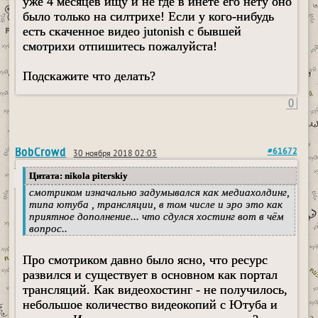
уже 4 месяцев ищу и не где в инете его нету оно
было только на силтрихе! Если у кого-нибудь
есть скаченное видео jutonish с бывшей
смотрихи отпишитесь пожалуйста!
Подскажите что делать?
0
BobCrowd
#61672
30 ноября 2018 02:03
Цитата: nikola piterskiy
смотриком изначально задумывался как медиахолдинг,
типа ютуба , трансляции, в том числе и эро это как
приятное дополнение... что сдулся хостинг вот в чём
вопрос..
Про смотриком давно было ясно, что ресурс
развился и существует в основном как портал
трансляций. Как видеохостинг - не получилось,
небольшое количество видеокопий с Ютуба и