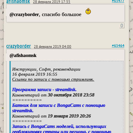
afishaomsk
#65477
28 февраля 2019 17:55
, спасибо большое
@crazyborder
0
crazyborder
#65464
28 февраля 2019 04:00
@afishaomsk
Инструкции, Софт, рекомендации
16 февраля 2019 16:55
Ссылки по записи с помощью стримлинк.
Программа записи - streamlink.
30 октября 2018 23:58
Комментарий от
==========
Батник для записи с BongaCams с помощью
streamlink.
19 января 2019 20:26
Комментарий от
==========
Запись с BongaCams моделей, использующих
геоблокировку страны или региона, с помощью