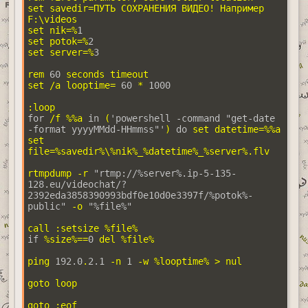
set savedir=ПУТЬ СОХРАНЕНИЯ ВИДЕО! Например 
F:\videos

set nik=%
1
set potok=%
2
set server=%
3
rem 
60
 seconds timeout

set /a looptime= 
60
 * 
1000
for
 /f %%a 
in
 (
'powershell -command "get-date 
-format yyyyMMdd-HHmmss"'
) 
do
 set datetime=%%a

set 
file=%savedir%\%nik%_%datetime%_%server%.flv

rtmpdump -r 
"rtmp://%server%.ip-5-135-
128.eu/videochat/?
2392eda3858390993bdf0e10d0e3397f/%potok%-
public"
 -o 
"%file%"
if
 %size%==
0
 del %file%

ping 
192.0
.
2.1
 -n 
1
 -w %looptime% > nul

goto loop

goto :eof
