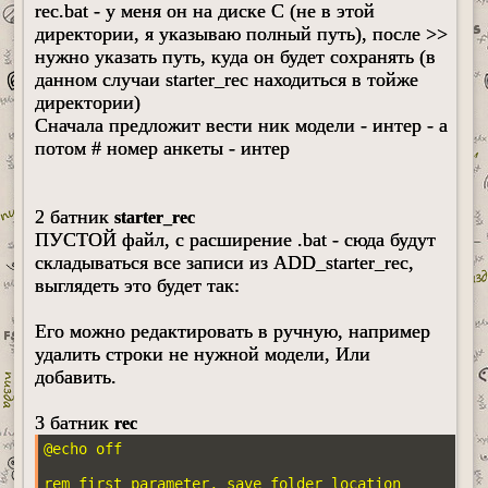
rec.bat - у меня он на диске C (не в этой
директории, я указываю полный путь), после >>
нужно указать путь, куда он будет сохранять (в
данном случаи starter_rec находиться в тойже
директории)
Сначала предложит вести ник модели - интер - а
потом # номер анкеты - интер
2 батник
starter_rec
ПУСТОЙ файл, с расширение .bat - сюда будут
складываться все записи из ADD_starter_rec,
выглядеть это будет так:
Его можно редактировать в ручную, например
удалить строки не нужной модели, Или
добавить.
3 батник
rec
@echo off

rem first parameter, save folder location
