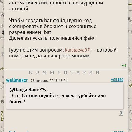
автоматический процесс с незаурядной
логикой.
Чтобы создать bat файл, нужно код
скопировать в блокнот и сохранить с
разрешением .bat
Далее запускать получившийся файл.
Гуру по этим вопросам:
— который
karataeva97
помог мне, да и наверное многим.
+4
КОММЕНТАРИИ
wallmaker
#65480
28 февраля 2019 18:54
,
@Панда Конг-Фу
Этот батник подойдет для чатурбейта или
бонги?
0