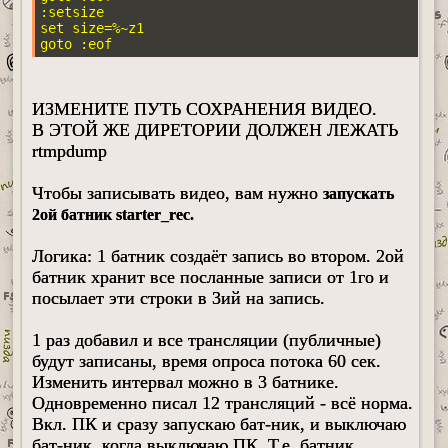
:setsize

set size=%~z1

goto :eof
ИЗМЕНИТЕ ПУТЬ СОХРАНЕНИЯ ВИДЕО.
В ЭТОЙ ЖЕ ДИРЕТОРИИ ДОЛЖЕН ЛЕЖАТЬ
rtmpdump
Чтобы записывать видео, вам нужно
запускать
2ой батник starter_rec.
Логика: 1 батник создаёт запись во втором. 2ой
батник хранит все посланные записи от 1го и
посылает эти строки в 3ий на запись.
1 раз добавил и все трансляции (публичные)
будут записаны, время опроса потока 60 сек.
Изменить интервал можно в 3 батнике.
Одновременно писал 12 трансляций - всё норма.
Вкл. ПК и сразу запускаю бат-ник, и выключаю
бат-ник, когда выключаю ПК. Т.е. батник