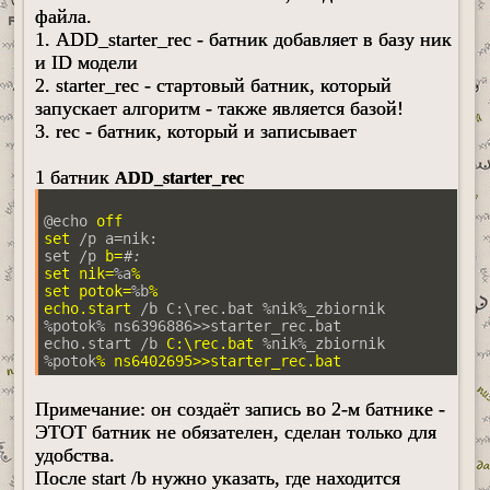
файла.
1. ADD_starter_rec - батник добавляет в базу ник
и ID модели
2. starter_rec - стартовый батник, который
запускает алгоритм - также является базой!
3. rec - батник, который и записывает
1 батник
ADD_starter_rec
@echo
 off

set 
/p a=nik:

set /p
 b=
#:
set nik=
%a
%

set potok=
%b
%

echo.start 
/b C:\rec.bat %nik%_zbiornik 
%potok% ns6396886>>starter_rec.bat

echo.start /b
 C:\rec.bat 
%nik
%_zbiornik
%potok
Примечание: он создаёт запись во 2-м батнике -
ЭТОТ батник не обязателен, сделан только для
удобства.
После start /b нужно указать, где находится