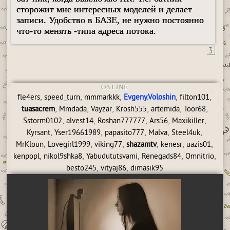
сторожит мне интересных моделей и делает
записи. Удобство в БАЗЕ, не нужно постоянно
что-то менять -типа адреса потока.
3
ONLINE
,
,
,
,
,
fle4ers
speed_turn
mmmarkkk
Evgeny.Voloshin
filton101
,
,
,
,
,
,
tuasacrem
Mmdada
Vayzar
Krosh555
artemida
Toor68
,
,
,
,
,
Sstorm0102
alvest14
Roshan777777
Ars56
Maxikiller
,
,
,
,
,
Kyrsant
Yser19661989
papasito777
Malva
Steel4uk
,
,
,
,
,
,
MrKloun
Lovegirl1999
viking77
shazamtv
kenesr
uazis01
,
,
,
,
,
kenpopl
nikol9shka8
Yabudututsvami
Renegads84
Omnitrio
,
,
besto245
vityaj86
dimasik95