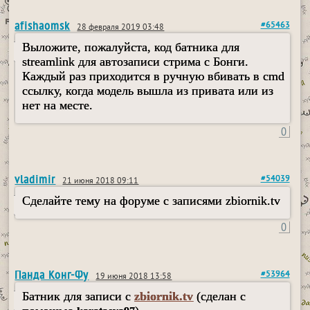
afishaomsk
#65463
28 февраля 2019 03:48
Выложите, пожалуйста, код батника для
streamlink для автозаписи стрима с Бонги.
Каждый раз приходится в ручную вбивать в cmd
ссылку, когда модель вышла из привата или из
нет на месте.
0
vladimir
#54039
21 июня 2018 09:11
Сделайте тему на форуме с записями zbiornik.tv
0
Панда Конг-Фу
#53964
19 июня 2018 13:58
Батник для записи с
zbiornik.tv
(сделан с