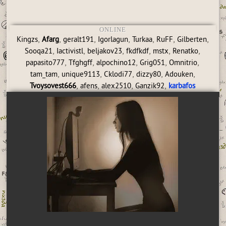
ONLINE
,
,
,
,
,
,
,
Kingzs
Afarg
geralt191
Igorlagun
Turkaa
RuFF
Gilberten
,
,
,
,
,
,
Sooqa21
Iactivistl
beljakov23
fkdfkdf
mstx
Renatko
,
,
,
,
,
papasito777
Tfghgff
alpochino12
Grig051
Omnitrio
,
,
,
,
,
tam_tam
unique9113
Cklodi77
dizzy80
Adouken
,
,
,
,
Tvoysovest666
afens
alex2510
Ganzik92
karbafos