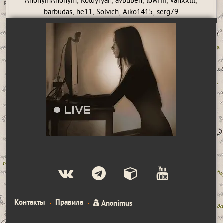
,
,
,
,
,
AnonymAnonym
Koldyryan
avbuben
lowfiii
vanxxlll
,
,
,
,
barbudas
he11
Solvich
Aiko1415
serg79
Контакты
Правила
Anonimus