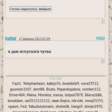
2
bsdtar
#1022
27 февраля 2015 07:04
я даж испугался чутка
0
ONLINE
,
,
,
,
,
Faul1
Telephantasm
kaktys76
beast6669
vova19722
,
,
,
,
,
goonner2107
dem88
Busta
Popandopaloss
nomber112
,
,
,
,
,
,
Driver404
Malva
Monikos
transa
lolipol7878
86era2686
,
,
,
,
,
kovaldam
sarO111111122
иван Борта
nik-niki
rewq55555
,
,
,
,
,
,
opasni
Fed
Yabudututsvami
shishe0k
hangrif
diman1970