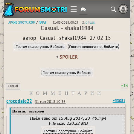
АРХИВ SMOTRI.COM
ПАРЫ
/
31-05-2018, 00:03
D-PULSE
Casual. - shakal1984
автор_ Casual - shakal1984 _27-02-15
+
SPOILER
+13
Casual
КОММЕНТАРИИ
crocodale22
#53081
31 мая 2018 10:36
Цитата: _scorpion_
Пьём вино от 15 Aug 2017, 23_40.mp4
File size: 228.22 MB