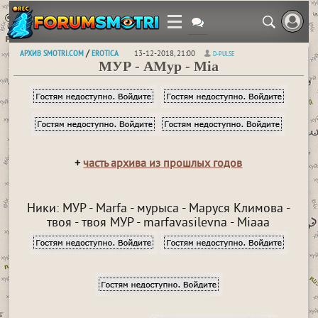
АРХИВ SMOTRI.COM
EROTICA
/
13-12-2018, 21:00
D-PULSE
МУР - AMyp - Mia
+
часть архива из прошлых годов
Ники: МУР - Marfa - мурыса - Маруся Климова -
твоя - твоя МУР - marfavasilevna - Miaaa