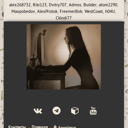
,
,
,
,
,
,
alex268732
Riki123
Dvitry707
Admos
Builder
atom2290
,
,
,
,
,
Maxpobedov
AlexPristok
FreemerBob
WestCoast
h04U
Cklodi77
Контакты
Правила