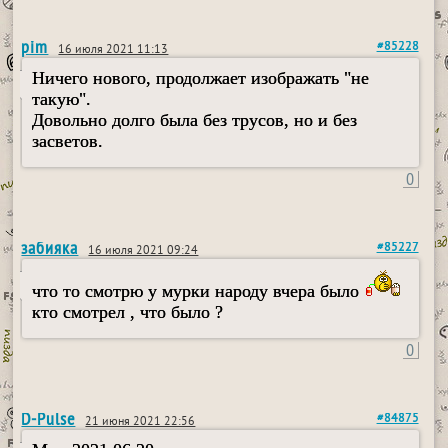
pim
#85228
16 июля 2021 11:13
Ничего нового, продолжает изображать "не
такую".
Довольно долго была без трусов, но и без
засветов.
0
забияка
#85227
16 июля 2021 09:24
что то смотрю у мурки народу вчера было
кто смотрел , что было ?
0
D-Pulse
#84875
21 июня 2021 22:56