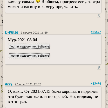
камеру совала
В общем, прогресс есть, завтра
может и вагину в камеру предъявить.
3
D-Pulse
#85627
6 августа 2021 16:49
Myp-2021.08.04
9
azzy
#85474
27 июля 2021 22:02
О, как... От 2021.07.15 была хороша, я надеялся
что будет так-же или погорячей. Но, видимо, не
в этот раз.