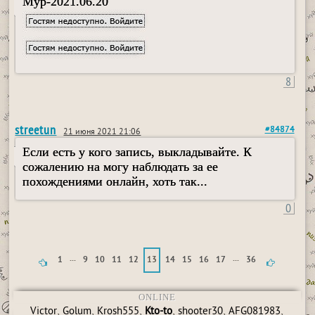
Myp-2021.06.20
8
streetun
#84874
21 июня 2021 21:06
Если есть у кого запись, выкладывайте. К
сожалению на могу наблюдать за ее
похождениями онлайн, хоть так...
0
...
...
1
9
10
11
12
13
14
15
16
17
36
ONLINE
,
,
,
,
,
,
Victor
Golum
Krosh555
Kto-to
shooter30
AFG081983