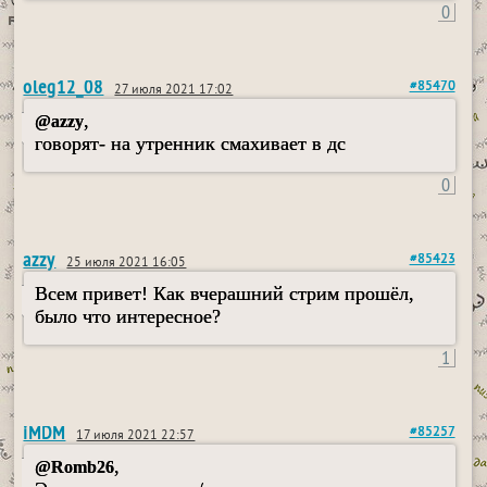
0
oleg12_08
#85470
27 июля 2021 17:02
,
@azzy
говорят- на утренник смахивает в дс
0
azzy
#85423
25 июля 2021 16:05
Всем привет! Как вчерашний стрим прошёл,
было что интересное?
1
iMDM
#85257
17 июля 2021 22:57
,
@Romb26