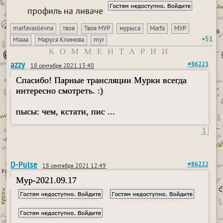
профиль на ливаче
marfavasilevna
твоя
Твоя МУР
мурыса
Marfa
МУР
+51
Miaaa
Маруся Климова
myr
КОММЕНТАРИИ
azzy
#86223
18 сентября 2021 13:40
Спасибо! Парные трансляции Мурки всегда
интересно смотреть. :)
пысы: чем, кстати, пис ...
1
D-Pulse
#86222
18 сентября 2021 12:49
Myp-2021.09.17