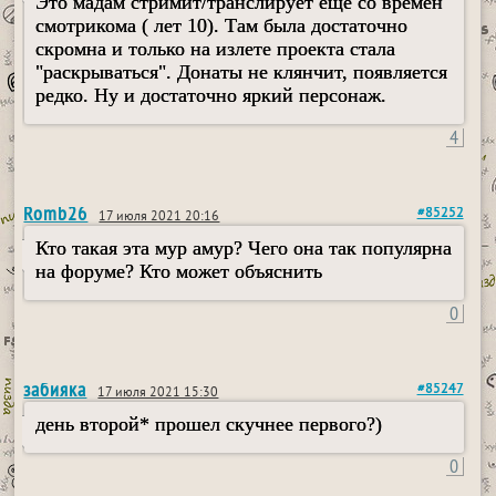
Это мадам стримит/транслирует еще со времен
смотрикома ( лет 10). Там была достаточно
скромна и только на излете проекта стала
"раскрываться". Донаты не клянчит, появляется
редко. Ну и достаточно яркий персонаж.
4
Romb26
#85252
17 июля 2021 20:16
Кто такая эта мур амур? Чего она так популярна
на форуме? Кто может объяснить
0
забияка
#85247
17 июля 2021 15:30
день второй* прошел скучнее первого?)
0