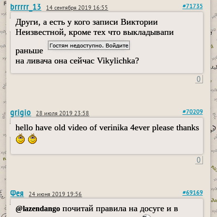
brrrrr_13
#71735
14 сентября 2019 16:55
Други, а есть у кого записи Виктории
Неизвестной, кроме тех что выкладывапи
раньше
на ливача она сейчас Vikylichka?
0
grigio
#70209
28 июля 2019 23:58
hello have old video of verinika 4ever please thanks
0
Фея
#69169
24 июня 2019 19:56
почитай правила на досуге и в
@lazendango