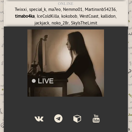
ONLINE
,
,
,
,
,
Twixxi
special_k
ma7eo
Nemmo01
Martinxnb54236
,
,
,
,
,
timabo4ka
IceColdKilla
kokobob
WestCoast
kallidon
,
,
jackjack
noko_28r
SkyIsTheLimit