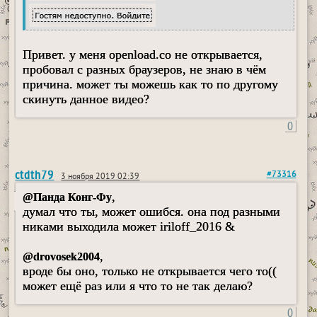
Привет. у меня openload.co не открывается,
пробовал с разных браузеров, не знаю в чём
причина. может ты можешь как то по другому
скинуть данное видео?
0
ctdth79
#73316
3 ноября 2019 02:39
,
@Панда Конг-Фу
думал что ты, может ошибся. она под разными
никами выходила может iriloff_2016 &
,
@drovosek2004
вроде бы оно, только не открывается чего то((
может ещё раз или я что то не так делаю?
0