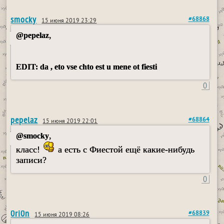
smocky
#68868
15 июня 2019 23:29
,
@pepelaz
EDIT: da , eto vse chto est u mene ot fiesti
0
pepelaz
#68864
15 июня 2019 22:01
,
@smocky
класс!
а есть с Фиестой ещё какие-нибудь
записи?
0
0ri0n
#68839
15 июня 2019 08:26