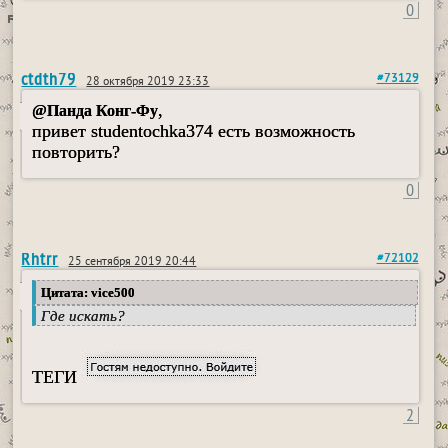
0
ctdth79
#73129
28 октября 2019 23:33
,
@Панда Конг-Фу
привет studentochka374 есть возможность
повторить?
0
Rhtrr
#72102
25 сентября 2019 20:44
Цитата: vice500
Где искать?
ТЕГИ
2