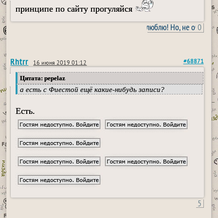
принципе по сайту прогуляйся
Я вас всех люблю! Но, не очень!! Да
0
Rhtrr
#68871
16 июня 2019 01:12
Цитата: pepelaz
а есть с Фиестой ещё какие-нибудь записи?
Есть.
5