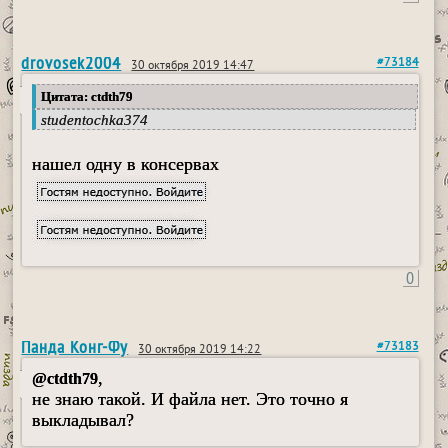
drovosek2004
#73184
30 октября 2019 14:47
Цитата: ctdth79
studentochka374
нашел одну в консервах
0
Панда Конг-Фу
#73183
30 октября 2019 14:22
,
@ctdth79
не знаю такой. И файла нет. Это точно я
выкладывал?