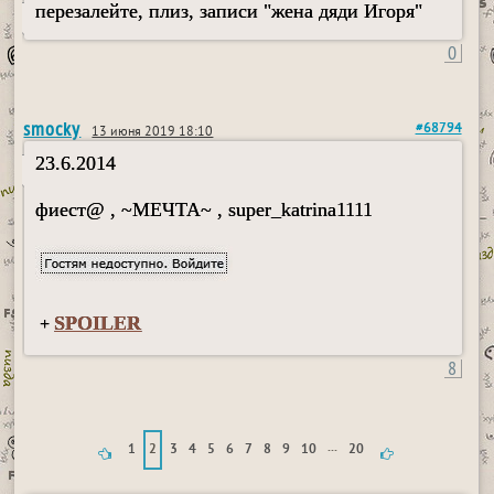
перезалейте, плиз, записи "жена дяди Игоря"
0
smocky
#68794
13 июня 2019 18:10
23.6.2014
фиест@ , ~МЕЧТА~ , super_katrina1111
SPOILER
+
8
...
1
2
3
4
5
6
7
8
9
10
20