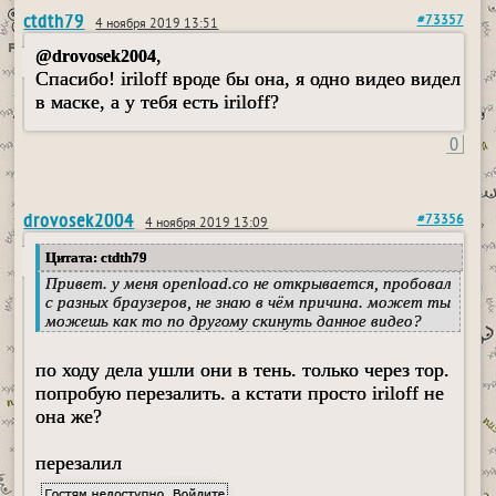
ctdth79
#73357
4 ноября 2019 13:51
,
@drovosek2004
Спасибо! iriloff вроде бы она, я одно видео видел
в маске, а у тебя есть iriloff?
0
drovosek2004
#73356
4 ноября 2019 13:09
Цитата: ctdth79
Привет. у меня openload.co не открывается, пробовал
с разных браузеров, не знаю в чём причина. может ты
можешь как то по другому скинуть данное видео?
по ходу дела ушли они в тень. только через тор.
попробую перезалить. а кстати просто iriloff не
она же?
перезалил