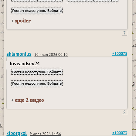
spoiler
+
7
ahlamonius
#100075
10 июля 2026 00:10
loveandsex24
еще 2 видео
+
8
kiborgxxl
#100073
9 июля 2026 14:36