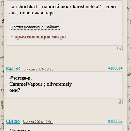
karishochka1 - парный акк / karishochka2 - соло
акк, новенькая пара
приятного просмотра
+
13
Baas34
#100064
8 июля 2026 18:13
,
@serega-p
CaramelVapour ; oliveremely
они?
0
CDtixo
#100062
8 июля 2026 12:01
,
@serega-p