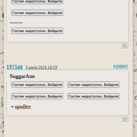
-------
36
1971ag
#100047
5 июля 2026 18:59
SuggarAnn
spoiler
+
10