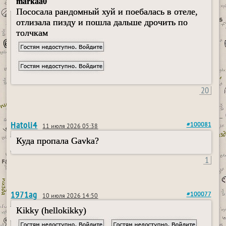
markaa0
Пососала рандомный хуй и поебалась в отеле,
отлизала пизду и пошла дальше дрочить по
толчкам
20
Hatoli4
#100081
11 июля 2026 05:38
Куда пропала Gavka?
1
1971ag
#100077
10 июля 2026 14:50
Kikky (hellokikky)