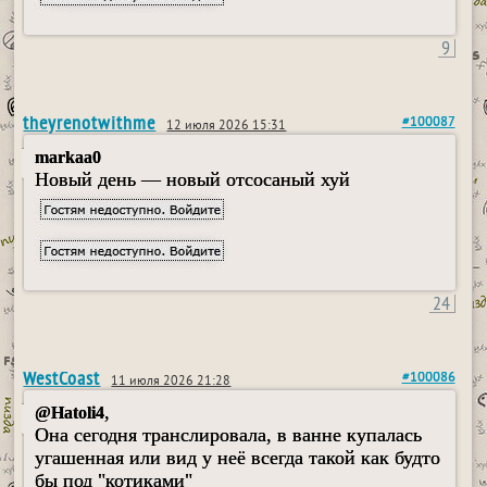
9
theyrenotwithme
#100087
12 июля 2026 15:31
markaa0
Новый день — новый отсосаный хуй
24
WestCoast
#100086
11 июля 2026 21:28
,
@Hatoli4
Она сегодня транслировала, в ванне купалась
угашенная или вид у неё всегда такой как будто
бы под "котиками"