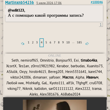
Martinxnb54236
#100046
5 июля 2026 17:06
,
@solit123
А с помощью какой программы запись?
1
...
1
2
3
4
5
6
7
8
9
10
585
ONLINE
,
,
,
,
,
,
Seth
nemiroff65
Omnitrio
Bonjour93
Exi
timabo4ka
,
,
,
,
,
,
XcortX
Tes1an
z0rro19821982
Kerabor
barbudas
Xuanito73
,
,
,
,
,
,
ASIulik
Oxyy
hirobi4615
Bereg203
Hein5351641
karel744
,
,
,
,
,
,
viktor242006
dimanser
yafoser
Macros
Alpha
Иваныч
,
,
,
,
,
,
,
Любой ник
Mishkafg
GaL
Kyoto111
alf1k
Tfghgff
cru0708
,
,
,
,
,
,
viking77
Niknik
kallidon
sarO111111122
Alex2222
transa
,
,
Aleks
Alex381676
AliBaba2024