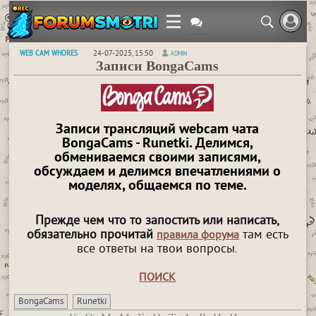
WEB CAM WHORES
24-07-2025, 15:50
ADMIN
Записи BongaCams
Записи трансляций webcam чата
BongaCams - Runetki. Делимся,
обмениваемся своими записями,
обсуждаем и делимся впечатлениями о
моделях, общаемся по теме.
Прежде чем что то запостить или написать,
обязательно прочитай
там есть
правила форума
все ответы на твои вопросы.
ПОИСК
BongaCams
Runetki