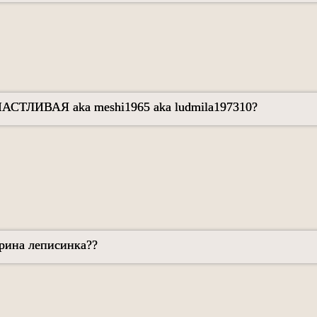
ЧАСТЛИВАЯ aka meshi1965 aka ludmila197310?
Ирина леписинка??