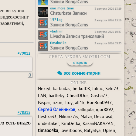
Записи BongaCams
one_more_time
3 августа 2026 13:29
омен выкупил
Chaturbate Записи
с видеохостинг
1971ag
3 августа 2026 13:16
ьзователей,
Записи BongaCams
vladimir
3 августа 2026 10:57
Livacha Записи трансляций
timabo4ka
3 августа 2026 09:35
Записи BongaCams
#79012
ЛЕНТА АРХИВА SMOTRI.COM
открыть
все комментарии
0
ONLINE
,
,
,
,
,
Nekryl
barbudas
berkut08
Juliuc
Seki23
,
,
,
,
LAN
bartleby
CheatDDos
Grisha77
,
,
,
,
,
Paspar
rizon
Troy
alf1k
BonBon0937
,
,
,
Сергей Олейников
kalligula
igor8892
#78315
,
,
,
,
fleshka33
Nikon27rs
Malva
Deco_asd
го есть видео
,
,
,
undertaker
KiraDetka
KazanNAKAZAN
,
,
,
,
timabo4ka
loverboobs
Batyatya
Opsen