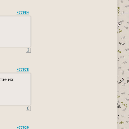
#77984
2
#77978
гие их
0
#77929