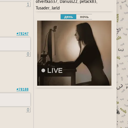
,
,
,
otvertka337
Dariuss22
petack83
1
,
Tusader
Jarld
день
ночь
#78247
0
#78188
0