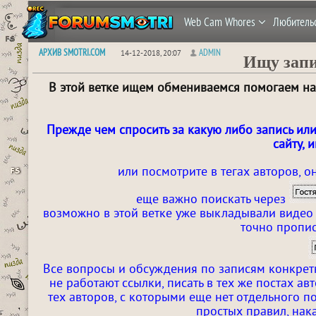
Web Cam Whores
Любитель
АРХИВ SMOTRI.COM
ADMIN
14-12-2018, 20:07
Ищу запи
В этой ветке ищем обмениваемся помогаем най
Прежде чем спросить за какую либо запись или
сайту, 
или посмотрите в тегах авторов, о
еще важно поискать через
возможно в этой ветке уже выкладывали видео 
точно пропис
Все вопросы и обсуждения по записям конкретн
не работают ссылки, писать в тех же постах а
тех авторов, с которыми еще нет отдельного п
простых правил, на