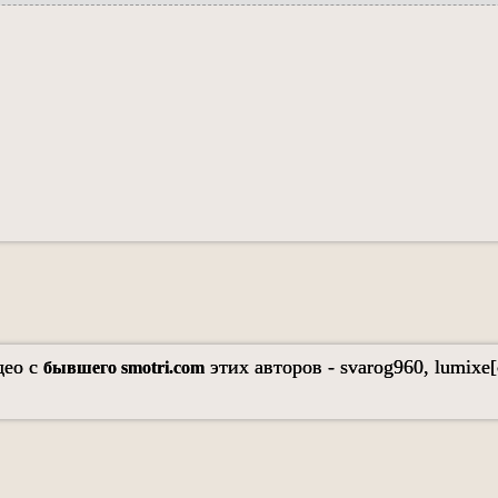
део с
этих авторов - svarog960, lumixe[
бывшего smotri.com