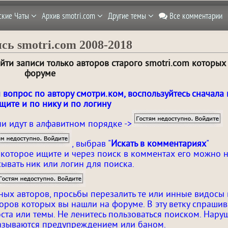
ские Чаты
Архив smotri.com
Другие темы
Все комментарии
сь smotri.com 2008-2018
ти записи только авторов старого smotri.com которых
форуме
 вопрос по автору смотри.ком, воспользуйтесь сначала
ищите и по нику и по логину
ни идут в алфавитном порядке ->
, выбрав "
Искать в комментариях
"
которое ищите и через поиск в комментах его можно н
ывать ник или логин для поиска.
ых авторов, просьбы перезалить те или инные видосы 
второв которых вы нашли на форуме. В эту ветку спраши
оста или темы. Не ленитесь пользоваться поиском. Нару
казываются предупреждением или баном.