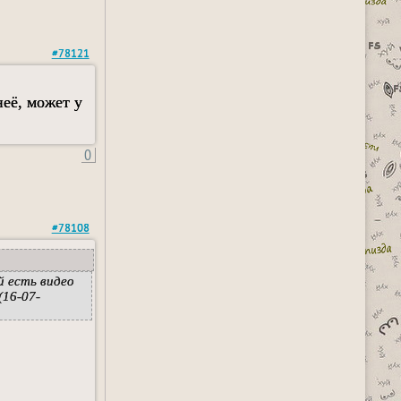
#78121
неё, может у
0
#78108
й есть видео
(16-07-