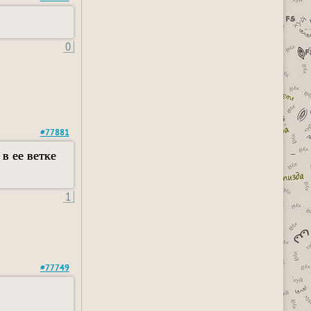
0
#77881
в ее ветке
1
#77749