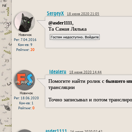
SergeyX
18 июня 2020 21:05
,
@asder1111
Та Самая Лялька
Новичок
Рег: 7.04.2016
Ком-ев: 9
Рейтинг:
20
Idealeru
18 июня 2020 14:44
Помогите найти ролик с
бывшего smo
трансляции
Новичок
Рег: 18.06.2020
Точно записывал и потом транслиро
Ком-ев: 1
Рейтинг:
0
asder1111