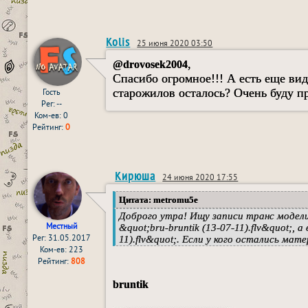
Kolis
25 июня 2020 03:50
,
@drovosek2004
Спасибо огромное!!! А есть еще вид
старожилов осталось? Очень буду п
Гость
Рег: --
Ком-ев: 0
Рейтинг:
0
Кирюша
24 июня 2020 17:55
Цитата: metromu5e
Доброго утра! Ищу записи транс модели b
Местный
&quot;bru-bruntik (13-07-11).flv&quot;, 
Рег: 31.05.2017
11).flv&quot;. Если у кого остались ма
Ком-ев: 223
Рейтинг:
808
bruntik