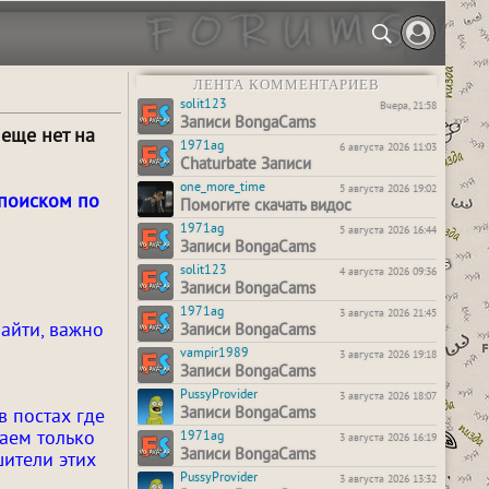
ЛЕНТА КОММЕНТАРИЕВ
solit123
Вчера, 21:58
Записи BongaCams
 еще нет на
1971ag
6 августа 2026 11:03
Chaturbate Записи
one_more_time
5 августа 2026 19:02
 поиском по
Помогите скачать видос
1971ag
5 августа 2026 16:44
Записи BongaCams
solit123
4 августа 2026 09:36
Записи BongaCams
1971ag
3 августа 2026 21:45
айти, важно
Записи BongaCams
vampir1989
3 августа 2026 19:18
Записи BongaCams
PussyProvider
3 августа 2026 18:07
Записи BongaCams
в постах где
ваем только
1971ag
3 августа 2026 16:19
Записи BongaCams
шители этих
PussyProvider
3 августа 2026 13:32