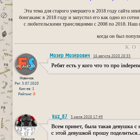
Эта тема для старого умершего в 2018 году сайта smo
бонгакамс в 2018 году и запустил его как одно из сотни
с любительскими трансляциями с 2008 по 2018. Наш ф
когда он был популя
КО
Мозер Мозерович
16 августа 2020 20:35
Ребят есть у кого что то про independ
Новичок
Рег: 3.07.2020
Ком-ев: 1
Рейтинг:
0
kuz_87
3 июля 2020 17:49
Всем привет, была такая девушка с 
с этой девушкой прошу поделиться..
Новичок