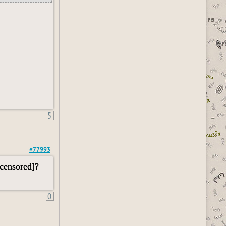
5
#77993
censored]?
0