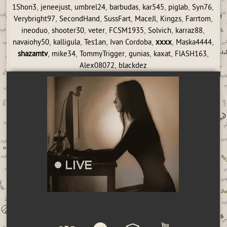
,
,
,
,
,
,
,
1Shon3
jeneejust
umbrel24
barbudas
kar545
piglab
Syn76
,
,
,
,
,
,
Verybright97
SecondHand
SussFart
MaceJl
Kingzs
Farrtom
,
,
,
,
,
,
ineoduo
shooter30
veter
FCSM1935
Solvich
karraz88
,
,
,
,
,
,
navaiohy50
kalligula
Tes1an
Ivan Cordoba
xxxx
Maska4444
,
,
,
,
,
,
shazamtv
mike34
TommyTrigger
gunias
kaxat
FlASH163
,
Alex08072
blackdez