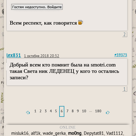
Всем респект, как говорится
2
lex831
#59375
1 октября 2018 20:52
Добрый всем кто помнит была на smotri.com
такая Света ник ЛЕДЕНЕЦ у кого то остались
записи?
1
...
1
2
3
4
5
6
7
8
9
10
180
ONLINE
,
,
,
,
,
,
misluk16
alf1k
wade_gerka
mo0ng
Depytat81
Vad1112