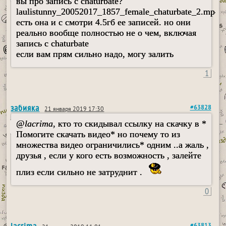
вы про запись с chaturbate?
laulistunny_20052017_1857_female_chaturbate_2.mp4
есть она и с смотри 4.5гб ее записей. но они
реально вообще полностью не о чем, включая
запись с chaturbate
если вам прям сильно надо, могу залить
1
забияка
#63828
21 января 2019 17:30
@
lacrima
, кто то скидывал ссылку на скачку в *
Помогите скачать видео* но почему то из
множества видео ограничились* одним ..а жаль ,
друзья , если у кого есть возможность , залейте
плиз если сильно не затруднит .
0
lacrima