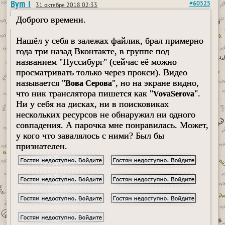
Bym I
#60525
31 октября 2018 02:33
Доброго времени.
Нашёл у себя в залежах файлик, брал примерно
года три назад Вконтакте, в группе под
названием "Пуссибург" (сейчас её можно
просматривать только через прокси). Видео
называется "
", но на экране видно,
Вова Сеpова
что ник транслятора пишется как "
".
VovaSerova
Ни у себя на дисках, ни в поисковиках
нескольких ресурсов не обнаружил ни одного
совпадения. А парочка мне понравилась. Может,
у кого что завалялось с ними? Был бы
признателен.