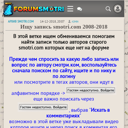
АРХИВ SMOTRI.COM
14-12-2018, 20:07
ADMIN
Ищу запись smotri.com 2008-2018
В этой ветке ищем обмениваемся помогаем
найти записи только авторов старого
smotri.com которых еще нет на форуме
Прежде чем спросить за какую либо запись или
вопрос по автору смотри.ком, воспользуйтесь
сначала поиском по сайту, ищите и по нику и
по логину
или посмотрите в тегах авторов, они идут в
алфавитном порядке ->
еще важно поискать через
, выбрав "
Искать в
комментариях
"
возможно в этой ветке уже выкладывали видео
которое ищите и через поиск в комментах его