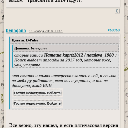
мясом " транслита в 2014 году???
0
benngann
#60960
11 ноября 2018 00:45
Цитата: D-Pulse
Цитата: benngann
Наташа kapriz2012 / nataleva_1980
старые записи
?
Поиск выдает аплоады за 2017 год, которые уже,
увы, утеряны.
эта старая и самая интересная запись с ней, и ссылка
на мейл ру работает, если ты с украины, и оно не
доступно, юзай ВПН
Все верно, эту нашел, и есть пятичасовая версия