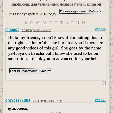
smotri.com, для увлеченных пользователей, когда он
был популярен в 2014 году.
КОММЕНТАРИИ
mrsmot
#63854
22 января 2019 03:41
Hello my friends, i don't know if i'm putting this in
the right section of the site but i ask you if there are
any good videos of this girl. She goes by the name
ya-tvoya on livacha but i know she used to be on
smotri too. I thank you in advanced for your help.
0
drovosek2004
#63833
21 января 2019 18:44
@
забияка
,