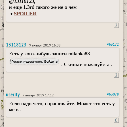
@
13118123
,
и еще 1.3гб такого же не о чем
SPOILER
+
2
13118123
#63172
9 января 2019 16:08
Есть у кого-нибудь записи milahka83
. Скиньте пожалуйста .
2
userity
#63078
7 января 2019 17:12
Если надо чего, спрашивайте. Может это есть у
меня.
0