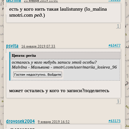
#63813
21 января 2019 11:01
есть у кого нить такая laulistunny (lo_malina
smotri.com
ред.
)
1
psvita
#63477
16 января 2019 07:33
Цитата: psvita
осталась у кого нибудь записи этой особы?
MalvIna - Мальвина - smotri.com/user/mariia_losieva_96
может остались у кого то записи?поделитесь
3
drovosek2004
#63175
9 января 2019 16:52